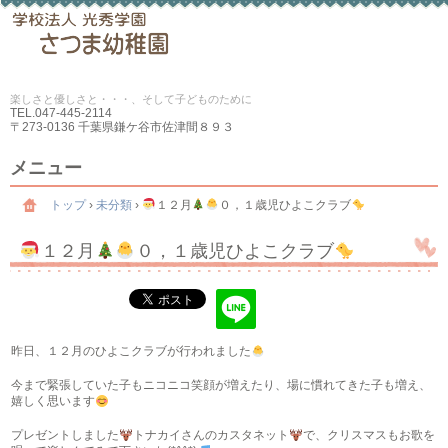
楽しさと優しさと・・・、そして子どものために
TEL.
047-445-2114
〒273-0136 千葉県鎌ケ谷市佐津間８９３
メニュー
コ
ン
トップ
›
未分類
›
１２月
０，１歳児ひよこクラブ
テ
ン
１２月
０，１歳児ひよこクラブ
ツ
へ
ス
キ
ッ
プ
昨日、１２月のひよこクラブが行われました
今まで緊張していた子もニコニコ笑顔が増えたり、場に慣れてきた子も増え、
嬉しく思います
プレゼントしました
トナカイさんのカスタネット
で、クリスマスもお歌を