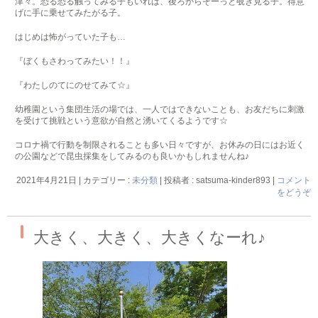
津々。恐る恐る触ってみる子もいれば、後ろからそーっと覗き見る子。得意
げに手に乗せてみたがる子。
はじめは怖がっていた子も…
『ぼくもさわってみたい！！』
『わたしのてにのせてみて☆』
幼稚園という集団生活の場では、一人ではできないことも、お友だちに刺激
を受けて挑戦という意欲が自然と湧いてくるようです☆
コロナ禍で行動を制限されることも多い日々ですが、お休みの日にはお近く
の公園などで昆虫採集をしてみるのも良いかもしれませんね♪
2021年4月21日
|
カテゴリー :
未分類
|
投稿者 : satsuma-kinder893
|
コメント
をどうぞ
大きく、大きく、大きくなーれ♪