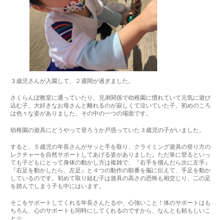
３歳児さんが入園して、２週間が過ぎました。
さくらんぼ教室に通っていたり、兄弟関係で幼稚園に慣れていて元気に遊び
込む子。大好きなお母さんと離れるのが寂しくて泣いていた子。初めのころ
は色々な姿がありました。その中の一つの場面です。
幼稚園の遊具にどうやって登ろうか戸惑っていた３歳児の子がいました。
すると、５歳児の年長さんがサッと手を取り、クライミング遊具の登り方の
レクチャーを自然サポートしてあげる姿がありました。ただ単に登るといっ
ても子どもにとって身体の動かし方は複雑で、『右手を掴んだら次に左手』
『右足を動かしたら、左足』と４つの動作の順番を脳に伝えて、手足を動か
しているのです。初めて取り組む子は遊具の高さの恐怖も相交じり、二の足
を踏んでしまう子も中にはいます。
そこをサポートしてくれる年長さんたるや、心強いこと！体のサポートはも
ちろん、心のサポートも同時にしてくれるのですから、なんとも頼もしいこ
と☆