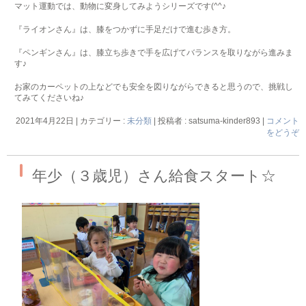
マット運動では、動物に変身してみようシリーズです(^^♪
『ライオンさん』は、膝をつかずに手足だけで進む歩き方。
『ペンギンさん』は、膝立ち歩きで手を広げてバランスを取りながら進みま
す♪
お家のカーペットの上などでも安全を図りながらできると思うので、挑戦し
てみてくださいね♪
2021年4月22日
|
カテゴリー :
未分類
|
投稿者 : satsuma-kinder893
|
コメント
をどうぞ
年少（３歳児）さん給食スタート☆