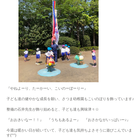
『やねよーり、たーかーい、こいのーぼーりー』
子ども達の健やかな成長を願い、さつま幼稚園もこいのぼりを飾っています♪
整備の石井先生が飾り始めると、子ども達も興味津々☆
『おおきいなー！！』 『うちもあるよー』 『おさかながいっぱいー♪』
今週は暖かい日が続いていて、子ども達も気持ちよさそうに遊びこんでいま
す(^^)