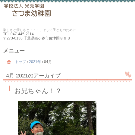
楽しさと優しさと・・・、そして子どものために
TEL.
047-445-2114
〒273-0136 千葉県鎌ケ谷市佐津間８９３
メニュー
コ
ン
トップ
›
2021年
›
04月
テ
ン
4月 2021
のアーカイブ
ツ
へ
ス
お兄ちゃん！？
キ
ッ
プ