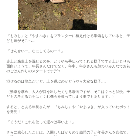
『もみじ』と『やまぶき』をプランターに植え付ける準備をしていると、子
ども達がそこへ…
『せんせいー。なにしてるのー？』
赤土と腐葉土を混ぜるのを、どうやら手伝ってくれる様子です☆土いじりも
面白いようで、年長さんだけでなく、年中、年少さんも加わりみんなでお花
のごはん作りのスタートです(^^♪
混ぜるのは簡単だけど、土を運ぶのがどうやら大変な様子…。
（効率を求め、大人が口を出したくなる場面ですが、そこはぐっと我慢。子
どもの考える力をはぐくむ機会を奪ってしまう事でもあります。）
すると、とある年長さんが、『もみじ』や『やまぶき』が入っていたポット
を発見！
『そうだ！これを使って運べば早いよ！』
さらに感心したことは、入園したばかりの３歳児の子が年長さんを真似て、