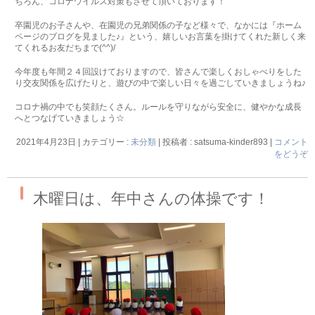
ちろん、コロナウイルス対策もさせて頂いております！
卒園児のお子さんや、在園児の兄弟関係の子など様々で、なかには『ホーム
ページのブログを見ました♪』という、嬉しいお言葉を掛けてくれた新しく来
てくれるお友だちまで(^^)/
今年度も年間２４回設けておりますので、皆さんで楽しくおしゃべりをした
り交友関係を広げたりと、遊びの中で楽しい日々を過ごしていきましょうね♪
コロナ禍の中でも笑顔たくさん。ルールを守りながら安全に、健やかな成長
へとつなげていきましょう☆
2021年4月23日
|
カテゴリー :
未分類
|
投稿者 : satsuma-kinder893
|
コメント
をどうぞ
木曜日は、年中さんの体操です！