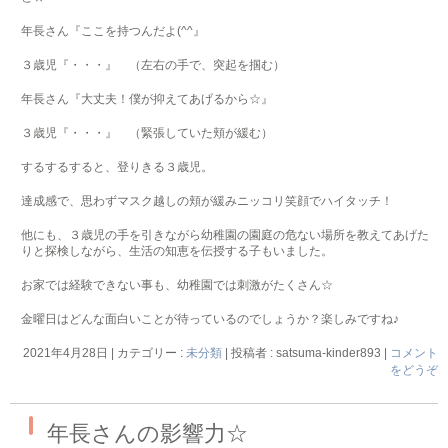
年長さん『ここを持つんだよ(^^』
３歳児『・・・』 （左右の手で、突起を掴む）
年長さん『大丈夫！僕が抑えてあげるから☆』
３歳児『・・・』 （緊張していた頬が緩む）
するするすると、登りきる３歳児。
達成感で、思わずマスク越しの頬が緩みニッコリ笑顔でハイタッチ！
他にも、３歳児の手を引きながら幼稚園の園庭の危ない場所を教えてあげた
りと探検しながら、生活の知恵を伝授する子もいました。
お家では経験できない事も、幼稚園では刺激がたくさん☆
金曜日はどんな面白いことが待っているのでしょうか？楽しみですね♪
2021年4月28日
|
カテゴリー :
未分類
|
投稿者 : satsuma-kinder893
|
コメント
をどうぞ
年長さんの影響力☆