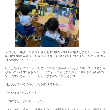
今週から、年少（３歳児）さんも幼稚園での給食が始まりました！例年、水
曜日はお母さんが作るお弁当を持参して頂いていたのですが、今年度は水曜
日も給食となっています。
給食が始まって３日目にして、この姿☆先生のお話もよく聞いて、準備から
頑張っています♪もちろん、一人で行うことはまだ難しいお子さんもいるの
で、先生たちがサポートしていますのでご安心を(^^)
何が入っているのか、ふたを開けてみると…
『だいすきなパンだー♪』
『おにぎり、おいしいー(^^♪』
おいしそうに食べている子どもたちの笑顔を見ていると、こちらの表情も緩