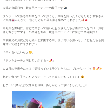
先週の金曜日の、焼き芋パーティーの様子です
ダンボールで落ち葉列車を作っておくと、興味を持った子どもたちが車掌さん
に変身
みんなで、色とりどりの落ち葉を集めてくれました
落ち葉を燃料に、有志で集まって頂いたお父さんたちが釜戸に火をつけ、お母
さん方がサツマイモの準備を進め、焼き芋パーティーに向けて準備開始！
未就園児のお友だちも続々と来園する中、良い匂いを漂わせ、子どもたちも興
味津々で覗きに来ます(^^♪
『早く食べたいなぁ
』
『ドンキホーテと同じ匂いがする～
』
１２月の発表会に向けて頑張っている子どもたちに、プレゼントです
初めて食べた子もいたようで、とっても喜んでもらえました
お手伝い頂いたお父様＆お母様。ありがとうございました<(_ _)>