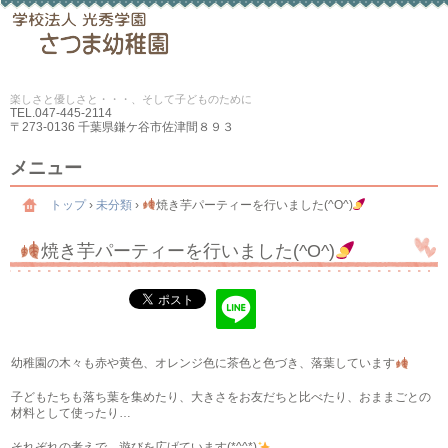
楽しさと優しさと・・・、そして子どものために
TEL.
047-445-2114
〒273-0136 千葉県鎌ケ谷市佐津間８９３
メニュー
コ
ン
トップ
›
未分類
›
焼き芋パーティーを行いました(^O^)
テ
ン
焼き芋パーティーを行いました(^O^)
ツ
へ
ス
キ
ッ
プ
幼稚園の木々も赤や黄色、オレンジ色に茶色と色づき、落葉しています
子どもたちも落ち葉を集めたり、大きさをお友だちと比べたり、おままごとの
材料として使ったり…
それぞれの考えで、遊びを広げています(*^^*)