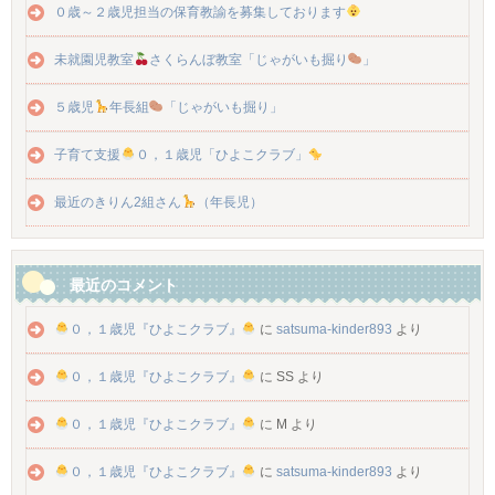
０歳～２歳児担当の保育教諭を募集しております
未就園児教室
さくらんぼ教室「じゃがいも掘り
」
５歳児
年長組
「じゃがいも掘り」
子育て支援
０，１歳児「ひよこクラブ」
最近のきりん2組さん
（年長児）
最近のコメント
０，１歳児『ひよこクラブ』
に
satsuma-kinder893
より
０，１歳児『ひよこクラブ』
に
SS
より
０，１歳児『ひよこクラブ』
に
M
より
０，１歳児『ひよこクラブ』
に
satsuma-kinder893
より