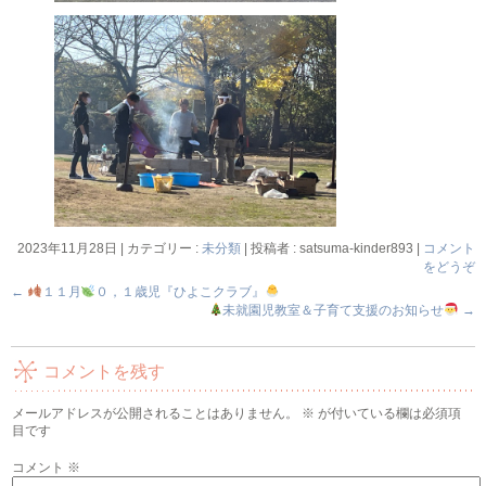
2023年11月28日
|
カテゴリー :
未分類
|
投稿者 : satsuma-kinder893
|
コメント
をどうぞ
←
１１月
０，１歳児『ひよこクラブ』
未就園児教室＆子育て支援のお知らせ
→
コメントを残す
メールアドレスが公開されることはありません。
※
が付いている欄は必須項
目です
コメント
※